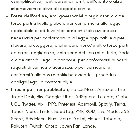
esemplificativo, i dati personali forniti dall'utente e altre
informazioni relative al rapporto con noi;
Forze dell'ordine, enti governativi o regolatori
o altre
terze parti a livello globale per conformarsi alla legge
applicabile o laddove riteniamo che tale azione sia
necessaria per conformarsi alla legge applicabile o per
rilevare, proteggere, o difendere noi e/o altre terze parti
da errori, negligenza, violazione del contratto, furto, frode,
o altre attività illegali o dannose, per conformarsi ai nostri
requisiti di verifica e sicurezza, o per verificare la
conformità alle nostre politiche aziendali, procedure,
obblighi legali o contrattuali; e.
I nostri partner pubblicitari,
tra cui Meta, Amazon, The
Trade Desk, Blis, Google, Uber, AdSquare, Lotame, Globo,
UOL, Twitter, Vix, HYPR, Pinterest, Adsmovil, Spotify, Terra,
Teads, Vibra, Tinder, SeedTag, PMP, ROIX, Live Mode, 365
Score, Ads Menu, Blum, Squid Digital, Hands, Taboola,
Rakuten, Twitch, Criteo, Joven Pan, Lance.